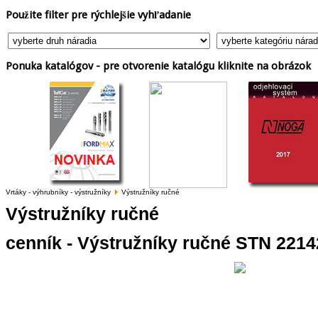
Použite
filter pre rýchlejšie vyhľadanie
Ponuka
katalógov - pre otvorenie katalógu kliknite na obrázok
Vrtáky - výhrubníky - výstružníky
Výstružníky ručné
Výstružníky
ručné
cenník - Výstružníky ručné STN 2214