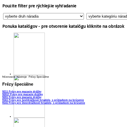
Použite
filter pre rýchlejšie vyhľadanie
Ponuka
katalógov - pre otvorenie katalógu kliknite na obrázok
frézovacie nástroje
Frézy špeciálne
Frézy
špeciálne
9211 Frézy pre mazacie drážky
92017 Frézy pre mazacie drážky
9201 Frézy pre mazacie drážky
9161 Frézy pre šesťdrážkové hriadele, s prídavkom na brúsenie
9141 Frézy pre štvordrážkové hriadele, s prídavkom na brúsenie