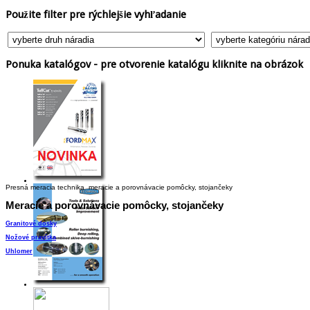
Použite
filter pre rýchlejšie vyhľadanie
Ponuka
katalógov - pre otvorenie katalógu kliknite na obrázok
Presná meracia technika
meracie a porovnávacie pomôcky, stojančeky
Meracie
a porovnávacie pomôcky, stojančeky
Granitové dosky
Nožové pravítka
Uhlomer